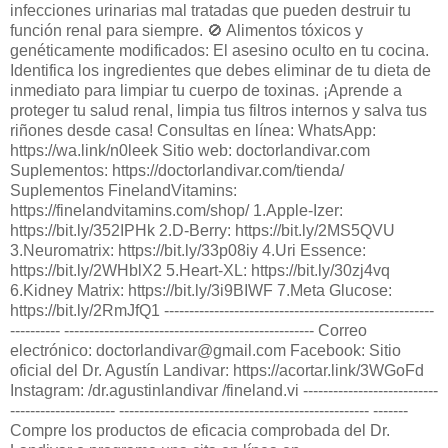
infecciones urinarias mal tratadas que pueden destruir tu
función renal para siempre. 🚫 Alimentos tóxicos y
genéticamente modificados: El asesino oculto en tu cocina.
Identifica los ingredientes que debes eliminar de tu dieta de
inmediato para limpiar tu cuerpo de toxinas. ¡Aprende a
proteger tu salud renal, limpia tus filtros internos y salva tus
riñones desde casa! Consultas en línea: WhatsApp:
https://wa.link/n0leek Sitio web: doctorlandivar.com
Suplementos: https://doctorlandivar.com/tienda/
Suplementos FinelandVitamins:
https://finelandvitamins.com/shop/ 1.Apple-Izer:
https://bit.ly/352IPHk 2.D-Berry: https://bit.ly/2MS5QVU
3.Neuromatrix: https://bit.ly/33p08iy 4.Uri Essence:
https://bit.ly/2WHblX2 5.Heart-XL: https://bit.ly/30zj4vq
6.Kidney Matrix: https://bit.ly/3i9BIWF 7.Meta Glucose:
https://bit.ly/2RmJfQ1 ------------------------------------------------------
---------- -------------------------------------------------- Correo
electrónico: doctorlandivar@gmail.com Facebook: Sitio
oficial del Dr. Agustín Landivar: https://acortar.link/3WGoFd
Instagram: /dr.agustinlandivar /fineland.vi ---------------------------
--------------------- -------------------------------------------------- -------
Compre los productos de eficacia comprobada del Dr.