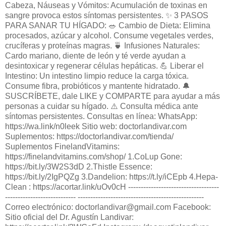
Cabeza, Náuseas y Vómitos: Acumulación de toxinas en
sangre provoca estos síntomas persistentes. ✨ 3 PASOS
PARA SANAR TU HÍGADO: 🥗 Cambio de Dieta: Elimina
procesados, azúcar y alcohol. Consume vegetales verdes,
crucíferas y proteínas magras. 🍵 Infusiones Naturales:
Cardo mariano, diente de león y té verde ayudan a
desintoxicar y regenerar células hepáticas. 💪 Liberar el
Intestino: Un intestino limpio reduce la carga tóxica.
Consume fibra, probióticos y mantente hidratado. 🔔
SUSCRÍBETE, dale LIKE y COMPARTE para ayudar a más
personas a cuidar su hígado. ⚠️ Consulta médica ante
síntomas persistentes. Consultas en línea: WhatsApp:
https://wa.link/n0leek Sitio web: doctorlandivar.com
Suplementos: https://doctorlandivar.com/tienda/
Suplementos FinelandVitamins:
https://finelandvitamins.com/shop/ 1.CoLup Gone:
https://bit.ly/3W2S3dD 2.Thistle Essence:
https://bit.ly/2IgPQZg 3.Dandelion: https://t.ly/iCEpb 4.Hepa-
Clean : https://acortar.link/uOv0cH ------------------------------------
---------------------------- --------------------------------------------------
Correo electrónico: doctorlandivar@gmail.com Facebook:
Sitio oficial del Dr. Agustín Landivar: