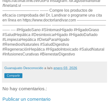
https://acortar.link/3WGoFd Instagram: /dr.agustinlandivar
/fineland.vi ------------------------------------------------ --------------------
------------------------------ ------- Compre los productos de
eficacia comprobada del Dr. Landivar o programe una cita
en línea en https://www.doctorlandivar.com ------------------------
---------------------------------------- --------------------------------------------
------ ---- #HígadoSano #SíntomasHígado #HígadoGraso
#SaludHepática #DesintoxicarHígado #HígadoDañado
#LimpiezaHepática #DietaParaHígado
#RemediosNaturales #SaludDigestiva
#RegeneraciónHepática #HígadoIntoxicado #SaludNatural
#InfusionesCurativas #BienestarDigestivo
Guanajuato Desconocido
a la/s
enero 03, 2026
Compartir
No hay comentarios.:
Publicar un comentario