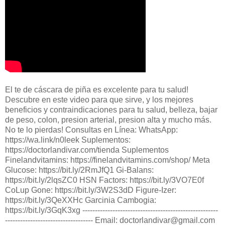
El te de cáscara de piña es excelente para tu salud!
Descubre en este video para que sirve, y los mejores
beneficios y contraindicaciones para tu salud, belleza, bajar
de peso, colon, presion arterial, presion alta y mucho más.
No te lo pierdas! Consultas en Línea: WhatsApp:
https://wa.link/n0leek Suplementos:
https://doctorlandivar.com/tienda Suplementos
Finelandvitamins: https://finelandvitamins.com/shop/ Meta
Glucose: https://bit.ly/2RmJfQ1 Gi-Balans:
https://bit.ly/2lqsZC0 HSN Factors: https://bit.ly/3VO7E0f
CoLup Gone: https://bit.ly/3W2S3dD Figure-Izer:
https://bit.ly/3QeXXHc Garcinia Cambogia:
https://bit.ly/3GqK3xg ------------------------------------------------------
----------------------------------- Email: doctorlandivar@gmail.com