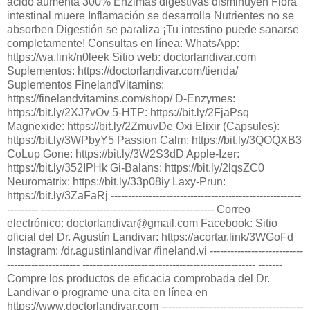
ácido aumenta 300% Enzimas digestivas disminuyen Flora
intestinal muere Inflamación se desarrolla Nutrientes no se
absorben Digestión se paraliza ¡Tu intestino puede sanarse
completamente! Consultas en línea: WhatsApp:
https://wa.link/n0leek Sitio web: doctorlandivar.com
Suplementos: https://doctorlandivar.com/tienda/
Suplementos FinelandVitamins:
https://finelandvitamins.com/shop/ D-Enzymes:
https://bit.ly/2XJ7vOv 5-HTP: https://bit.ly/2FjaPsq
Magnexide: https://bit.ly/2ZmuvDe Oxi Elixir (Capsules):
https://bit.ly/3WPbyY5 Passion Calm: https://bit.ly/3QOQXB3
CoLup Gone: https://bit.ly/3W2S3dD Apple-Izer:
https://bit.ly/352IPHk Gi-Balans: https://bit.ly/2lqsZC0
Neuromatrix: https://bit.ly/33p08iy Laxy-Prun:
https://bit.ly/3ZaFaRj -------------------------------------------------------
--------- -------------------------------------------------- Correo
electrónico: doctorlandivar@gmail.com Facebook: Sitio
oficial del Dr. Agustín Landivar: https://acortar.link/3WGoFd
Instagram: /dr.agustinlandivar /fineland.vi ---------------------------
--------------------- -------------------------------------------------- -------
Compre los productos de eficacia comprobada del Dr.
Landivar o programe una cita en línea en
https://www.doctorlandivar.com -----------------------------------------