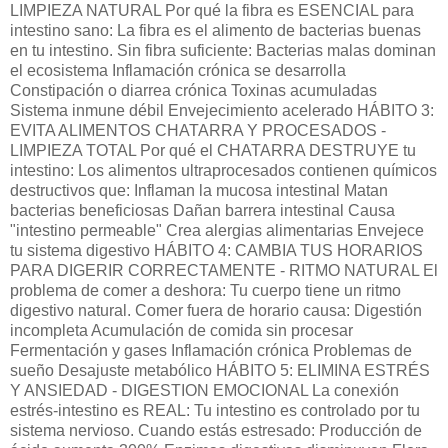
LIMPIEZA NATURAL Por qué la fibra es ESENCIAL para
intestino sano: La fibra es el alimento de bacterias buenas
en tu intestino. Sin fibra suficiente: Bacterias malas dominan
el ecosistema Inflamación crónica se desarrolla
Constipación o diarrea crónica Toxinas acumuladas
Sistema inmune débil Envejecimiento acelerado HÁBITO 3:
EVITA ALIMENTOS CHATARRA Y PROCESADOS -
LIMPIEZA TOTAL Por qué el CHATARRA DESTRUYE tu
intestino: Los alimentos ultraprocesados contienen químicos
destructivos que: Inflaman la mucosa intestinal Matan
bacterias beneficiosas Dañan barrera intestinal Causa
"intestino permeable" Crea alergias alimentarias Envejece
tu sistema digestivo HÁBITO 4: CAMBIA TUS HORARIOS
PARA DIGERIR CORRECTAMENTE - RITMO NATURAL El
problema de comer a deshora: Tu cuerpo tiene un ritmo
digestivo natural. Comer fuera de horario causa: Digestión
incompleta Acumulación de comida sin procesar
Fermentación y gases Inflamación crónica Problemas de
sueño Desajuste metabólico HÁBITO 5: ELIMINA ESTRÉS
Y ANSIEDAD - DIGESTION EMOCIONAL La conexión
estrés-intestino es REAL: Tu intestino es controlado por tu
sistema nervioso. Cuando estás estresado: Producción de